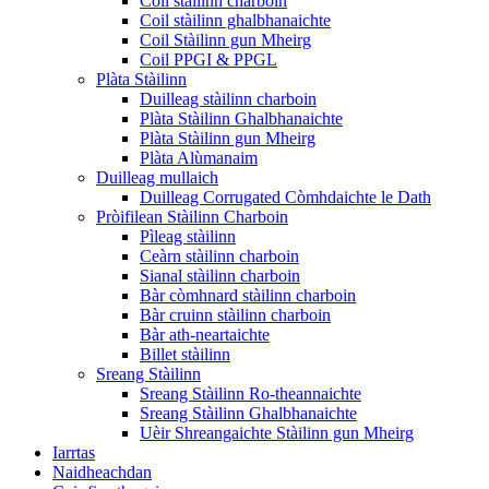
Coil stàilinn charboin
Coil stàilinn ghalbhanaichte
Coil Stàilinn gun Mheirg
Coil PPGI & PPGL
Plàta Stàilinn
Duilleag stàilinn charboin
Plàta Stàilinn Ghalbhanaichte
Plàta Stàilinn gun Mheirg
Plàta Alùmanaim
Duilleag mullaich
Duilleag Corrugated Còmhdaichte le Dath
Pròifilean Stàilinn Charboin
Pìleag stàilinn
Ceàrn stàilinn charboin
Sianal stàilinn charboin
Bàr còmhnard stàilinn charboin
Bàr cruinn stàilinn charboin
Bàr ath-neartaichte
Billet stàilinn
Sreang Stàilinn
Sreang Stàilinn Ro-theannaichte
Sreang Stàilinn Ghalbhanaichte
Uèir Shreangaichte Stàilinn gun Mheirg
Iarrtas
Naidheachdan