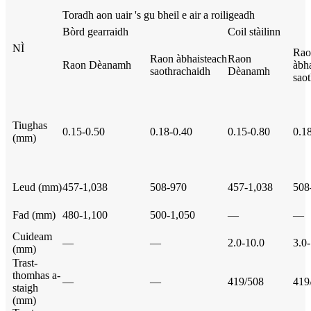
Toradh aon uair 's gu bheil e air a roiligeadh
Bòrd gearraidh
Coil stàilinn
NÌ
Rao
Raon àbhaisteach
Raon
Raon Dèanamh
àbh
saothrachaidh
Dèanamh
sao
Tiughas
0.15-0.50
0.18-0.40
0.15-0.80
0.1
(mm)
Leud (mm)
457-1,038
508-970
457-1,038
508
Fad (mm)
480-1,100
500-1,050
—
—
Cuideam
—
—
2.0-10.0
3.0
(mm)
Trast-
thomhas a-
—
—
419/508
419
staigh
(mm)