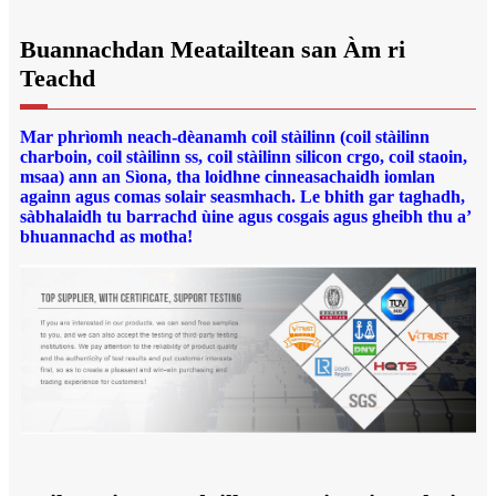
Buannachdan Meatailtean san Àm ri
Teachd
Mar phrìomh neach-dèanamh coil stàilinn (coil stàilinn
charboin, coil stàilinn ss, coil stàilinn silicon crgo, coil staoin,
msaa) ann an Sìona, tha loidhne cinneasachaidh iomlan
againn agus comas solair seasmhach. Le bhith gar taghadh,
sàbhalaidh tu barrachd ùine agus cosgais agus gheibh thu a’
bhuannachd as motha!