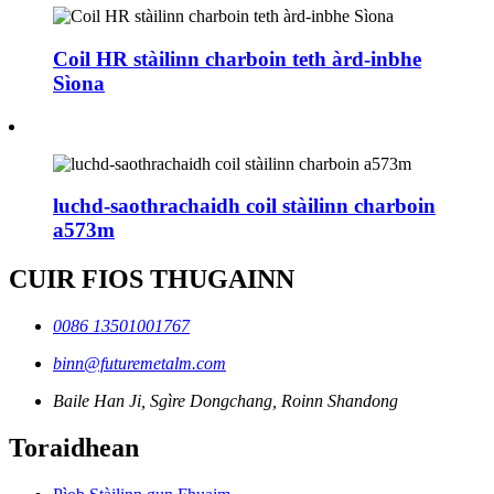
Coil HR stàilinn charboin teth àrd-inbhe
Sìona
luchd-saothrachaidh coil stàilinn charboin
a573m
CUIR FIOS THUGAINN
0086 13501001767
binn@futuremetalm.com
Baile Han Ji, Sgìre Dongchang, Roinn Shandong
Toraidhean