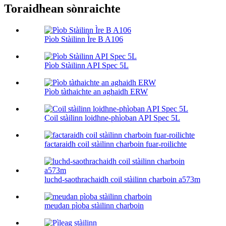
Toraidhean sònraichte
Pìob Stàilinn Ìre B A106
Pìob Stàilinn API Spec 5L
Pìob tàthaichte an aghaidh ERW
Coil stàilinn loidhne-phìoban API Spec 5L
factaraidh coil stàilinn charboin fuar-roilichte
luchd-saothrachaidh coil stàilinn charboin a573m
meudan pìoba stàilinn charboin