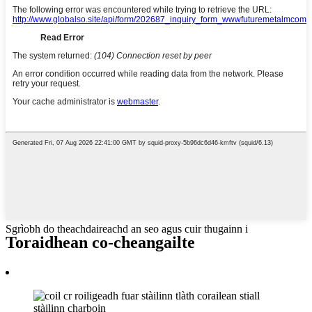
Sgrìobh do theachdaireachd an seo agus cuir thugainn i
Toraidhean co-cheangailte