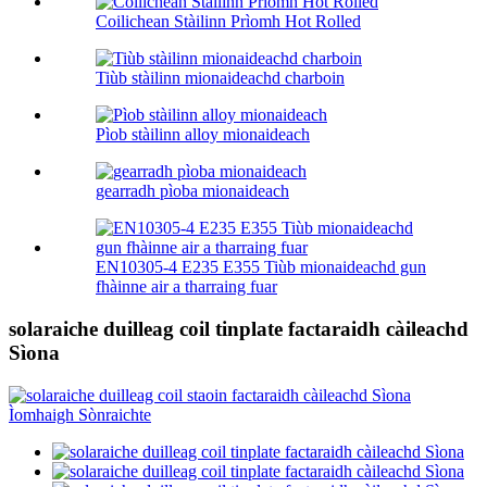
Coilichean Stàilinn Prìomh Hot Rolled
Tiùb stàilinn mionaideachd charboin
Pìob stàilinn alloy mionaideach
gearradh pìoba mionaideach
EN10305-4 E235 E355 Tiùb mionaideachd gun
fhàinne air a tharraing fuar
solaraiche duilleag coil tinplate factaraidh càileachd
Sìona