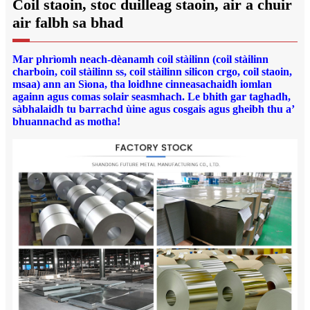
Coil staoin, stoc duilleag staoin, air a chuir
air falbh sa bhad
Mar phrìomh neach-dèanamh coil stàilinn (coil stàilinn
charboin, coil stàilinn ss, coil stàilinn silicon crgo, coil staoin,
msaa) ann an Sìona, tha loidhne cinneasachaidh iomlan
againn agus comas solair seasmhach. Le bhith gar taghadh,
sàbhalaidh tu barrachd ùine agus cosgais agus gheibh thu a’
bhuannachd as motha!