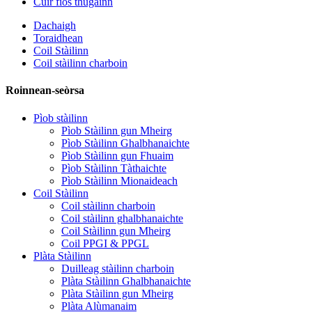
Cuir fios thugainn
Dachaigh
Toraidhean
Coil Stàilinn
Coil stàilinn charboin
Roinnean-seòrsa
Pìob stàilinn
Pìob Stàilinn gun Mheirg
Pìob Stàilinn Ghalbhanaichte
Pìob Stàilinn gun Fhuaim
Pìob Stàilinn Tàthaichte
Pìob Stàilinn Mionaideach
Coil Stàilinn
Coil stàilinn charboin
Coil stàilinn ghalbhanaichte
Coil Stàilinn gun Mheirg
Coil PPGI & PPGL
Plàta Stàilinn
Duilleag stàilinn charboin
Plàta Stàilinn Ghalbhanaichte
Plàta Stàilinn gun Mheirg
Plàta Alùmanaim