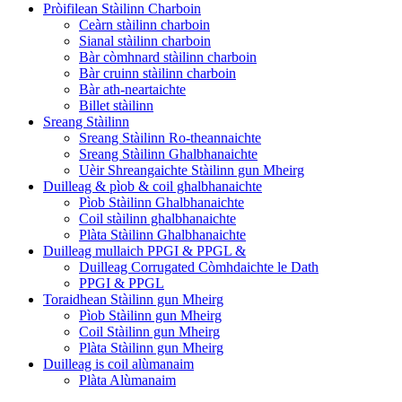
Pròifilean Stàilinn Charboin
Ceàrn stàilinn charboin
Sianal stàilinn charboin
Bàr còmhnard stàilinn charboin
Bàr cruinn stàilinn charboin
Bàr ath-neartaichte
Billet stàilinn
Sreang Stàilinn
Sreang Stàilinn Ro-theannaichte
Sreang Stàilinn Ghalbhanaichte
Uèir Shreangaichte Stàilinn gun Mheirg
Duilleag & pìob & coil ghalbhanaichte
Pìob Stàilinn Ghalbhanaichte
Coil stàilinn ghalbhanaichte
Plàta Stàilinn Ghalbhanaichte
Duilleag mullaich PPGI & PPGL &
Duilleag Corrugated Còmhdaichte le Dath
PPGI & PPGL
Toraidhean Stàilinn gun Mheirg
Pìob Stàilinn gun Mheirg
Coil Stàilinn gun Mheirg
Plàta Stàilinn gun Mheirg
Duilleag is coil alùmanaim
Plàta Alùmanaim