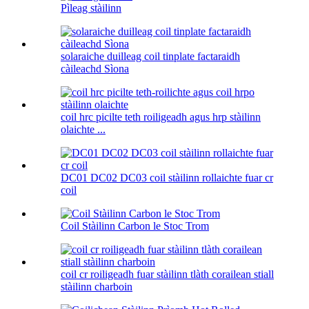
Pìleag stàilinn
solaraiche duilleag coil tinplate factaraidh
càileachd Sìona
coil hrc picilte teth roiligeadh agus hrp stàilinn
olaichte ...
DC01 DC02 DC03 coil stàilinn rollaichte fuar cr
coil
Coil Stàilinn Carbon le Stoc Trom
coil cr roiligeadh fuar stàilinn tlàth corailean stiall
stàilinn charboin