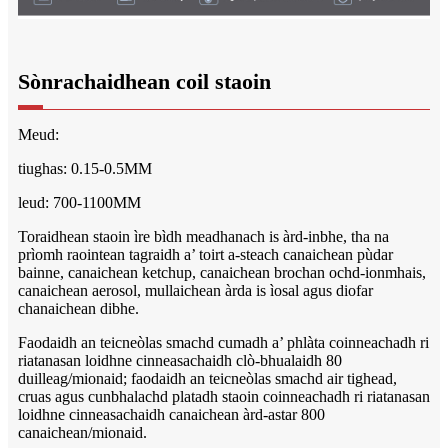
Sònrachaidhean coil staoin
Meud:
tiughas: 0.15-0.5MM
leud: 700-1100MM
Toraidhean staoin ìre bìdh meadhanach is àrd-inbhe, tha na
prìomh raointean tagraidh a’ toirt a-steach canaichean pùdar
bainne, canaichean ketchup, canaichean brochan ochd-ionmhais,
canaichean aerosol, mullaichean àrda is ìosal agus diofar
chanaichean dibhe.
Faodaidh an teicneòlas smachd cumadh a’ phlàta coinneachadh ri
riatanasan loidhne cinneasachaidh clò-bhualaidh 80
duilleag/mionaid; faodaidh an teicneòlas smachd air tighead,
cruas agus cunbhalachd platadh staoin coinneachadh ri riatanasan
loidhne cinneasachaidh canaichean àrd-astar 800
canaichean/mionaid.