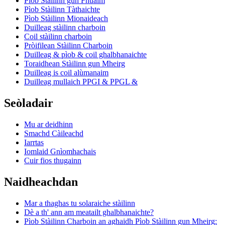
Pìob Stàilinn gun Fhuaim
Pìob Stàilinn Tàthaichte
Pìob Stàilinn Mionaideach
Duilleag stàilinn charboin
Coil stàilinn charboin
Pròifilean Stàilinn Charboin
Duilleag & pìob & coil ghalbhanaichte
Toraidhean Stàilinn gun Mheirg
Duilleag is coil alùmanaim
Duilleag mullaich PPGI & PPGL &
Seòladair
Mu ar deidhinn
Smachd Càileachd
Iarrtas
Iomlaid Gnìomhachais
Cuir fios thugainn
Naidheachdan
Mar a thaghas tu solaraiche stàilinn
Dè a th' ann am meatailt ghalbhanaichte?
Pìob Stàilinn Charboin an aghaidh Pìob Stàilinn gun Mheirg: