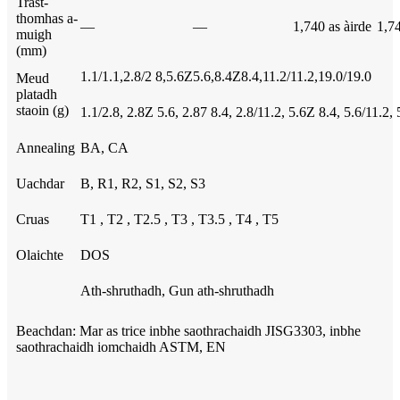
Trast-
thomhas a-
—
—
1,740 as àirde
1,74
muigh
(mm)
1.1/1.1,2.8/2 8,5.6Z5.6,8.4Z8.4,11.2/11.2,19.0/19.0
Meud
platadh
staoin (g)
1.1/2.8, 2.8Z 5.6, 2.87 8.4, 2.8/11.2, 5.6Z 8.4, 5.6/11.2, 
Annealing
BA, CA
Uachdar
B, R1, R2, S1, S2, S3
Cruas
T1 , T2 , T2.5 , T3 , T3.5 , T4 , T5
Olaichte
DOS
Ath-shruthadh, Gun ath-shruthadh
Beachdan: Mar as trice inbhe saothrachaidh JISG3303, inbhe
saothrachaidh iomchaidh ASTM, EN