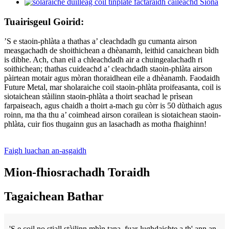
Tuairisgeul Goirid:
’S e staoin-phlàta a thathas a’ cleachdadh gu cumanta airson
measgachadh de shoithichean a dhèanamh, leithid canaichean bìdh
is dibhe. Ach, chan eil a chleachdadh air a chuingealachadh ri
soithichean; thathas cuideachd a’ cleachdadh staoin-phlàta airson
pàirtean motair agus mòran thoraidhean eile a dhèanamh. Faodaidh
Future Metal, mar sholaraiche coil staoin-phlàta proifeasanta, coil is
siotaichean stàilinn staoin-phlàta a thoirt seachad le prìsean
farpaiseach, agus chaidh a thoirt a-mach gu còrr is 50 dùthaich agus
roinn, ma tha thu a’ coimhead airson corailean is siotaichean staoin-
phlàta, cuir fios thugainn gus an lasachadh as motha fhaighinn!
Faigh luachan an-asgaidh
Mion-fhiosrachadh Toraidh
Tagaichean Bathar
'S e coil no stiall stàilinn mhìn tana, fuar-lughdaichte a th' ann an