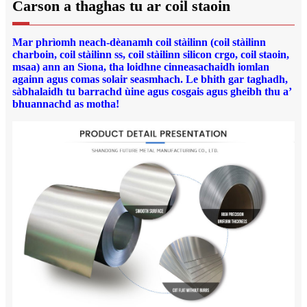
Carson a thaghas tu ar coil staoin
Mar phrìomh neach-dèanamh coil stàilinn (coil stàilinn
charboin, coil stàilinn ss, coil stàilinn silicon crgo, coil staoin,
msaa) ann an Sìona, tha loidhne cinneasachaidh iomlan
againn agus comas solair seasmhach. Le bhith gar taghadh,
sàbhalaidh tu barrachd ùine agus cosgais agus gheibh thu a’
bhuannachd as motha!