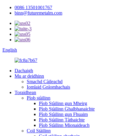
0086 13501001767
binn@futuremetalm.com
English
Dachaigh
Mu ar deidhinn
Smachd Càileachd
Iomlaid Gnìomhachais
Toraidhean
Pìob stàilinn
Pìob Stàilinn gun Mheirg
Pìob Stàilinn Ghalbhanaichte
Pìob Stàilinn gun Fhuaim
Pìob Stàilinn Tàthaichte
Pìob Stàilinn Mionaideach
Coil Stàilinn