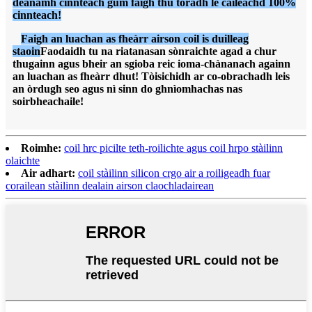
dèanamh cinnteach gum faigh thu toradh le càileachd 100%
cinnteach!
Faigh an luachan as fheàrr airson coil is duilleag
staoin
Faodaidh tu na riatanasan sònraichte agad a chur
thugainn agus bheir an sgioba reic ioma-chànanach againn
an luachan as fheàrr dhut! Tòisichidh ar co-obrachadh leis
an òrdugh seo agus nì sinn do ghnìomhachas nas
soirbheachaile!
Roimhe:
coil hrc picilte teth-roilichte agus coil hrpo stàilinn
olaichte
Air adhart:
coil stàilinn silicon crgo air a roiligeadh fuar
corailean stàilinn dealain airson claochladairean