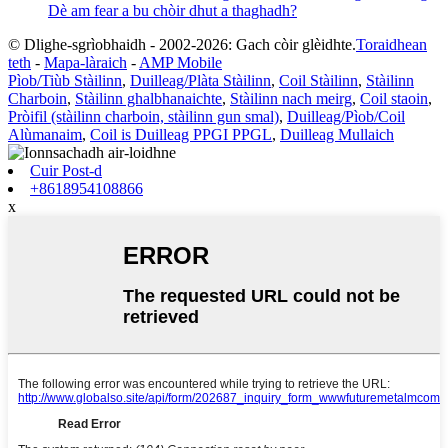
Dè am fear a bu chòir dhut a thaghadh?
© Dlighe-sgrìobhaidh - 2002-2026: Gach còir glèidhte.
Toraidhean
teth
-
Mapa-làraich
-
AMP Mobile
Pìob/Tiùb Stàilinn
,
Duilleag/Plàta Stàilinn
,
Coil Stàilinn
,
Stàilinn
Charboin
,
Stàilinn ghalbhanaichte
,
Stàilinn nach meirg
,
Coil staoin
,
Pròifil (stàilinn charboin, stàilinn gun smal)
,
Duilleag/Pìob/Coil
Alùmanaim
,
Coil is Duilleag PPGI PPGL
,
Duilleag Mullaich
Cuir Post-d
+8618954108866
x