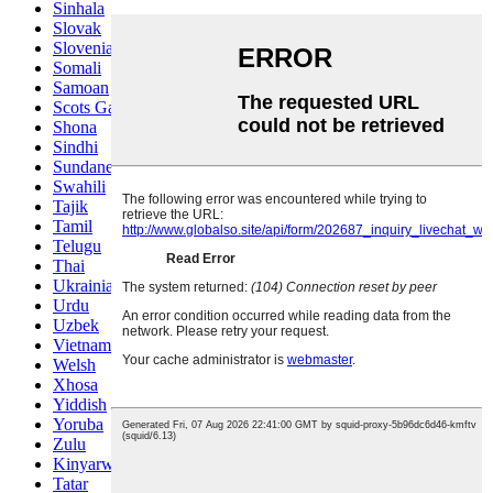
Sinhala
Slovak
Slovenian
Somali
Samoan
Scots Gaelic
Shona
Sindhi
Sundanese
Swahili
Tajik
Tamil
Telugu
Thai
Ukrainian
Urdu
Uzbek
Vietnamese
Welsh
Xhosa
Yiddish
Yoruba
Zulu
Kinyarwanda
Tatar