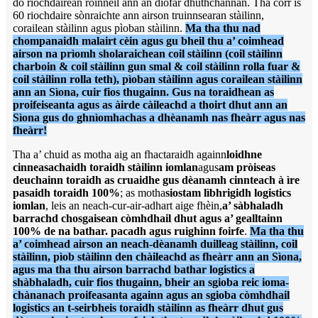
do riochdairean roinneil ann an diofar dhùthchannan. Tha còrr is
60 riochdaire sònraichte ann airson truinnsearan stàilinn,
corailean stàilinn agus pìoban stàilinn.
Ma tha thu nad
chompanaidh malairt cèin agus gu bheil thu a’ coimhead
airson na prìomh sholaraichean coil stàilinn (coil stàilinn
charboin & coil stàilinn gun smal & coil stàilinn rolla fuar &
coil stàilinn rolla teth), pìoban stàilinn agus corailean stàilinn
ann an Sìona, cuir fios thugainn. Gus na toraidhean as
proifeiseanta agus as àirde càileachd a thoirt dhut ann an
Sìona gus do ghnìomhachas a dhèanamh nas fheàrr agus nas
fheàrr!
Tha a’ chuid as motha aig an fhactaraidh againn
loidhne
cinneasachaidh toraidh stàilinn iomlan
agus
am pròiseas
deuchainn toraidh as cruaidhe gus dèanamh cinnteach à ìre
pasaidh toraidh 100%
; as motha
siostam lìbhrigidh logistics
iomlan
, leis an neach-cur-air-adhart aige fhèin,
a’ sàbhaladh
barrachd chosgaisean còmhdhail dhut agus a’ gealltainn
100% de na bathar. pacadh agus ruighinn foirfe
.
Ma tha thu
a’ coimhead airson an neach-dèanamh duilleag stàilinn, coil
stàilinn, pìob stàilinn den chàileachd as fheàrr ann an Sìona,
agus ma tha thu airson barrachd bathar logistics a
shàbhaladh, cuir fios thugainn, bheir an sgioba reic ioma-
chànanach proifeasanta againn agus an sgioba còmhdhail
logistics an t-seirbheis toraidh stàilinn as fheàrr dhut gus