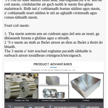
coil staoin, còmhdaichte air gach taobh le staoin fìor-ghlan
malairteach. Bidh iad a' cothlamadh feartan stàilinn agus staoin,
a' cothlamadh neart stàilinn le strì an aghaidh creimeadh agus
comas-tàthaidh staoin.
Feart coil staoin:
1. Tha staoin aotrom ann an cuideam agus àrd ann an neart, ga
dhèanamh furasta a ghiùlan agus a stòradh.
2 ’S e staoin an stuth as fheàrr airson an dìon as fheàrr a thoirt do
bhiadh.
Tha 3 staoin a’ toirt seachad roghainn pacaidh sàbhailte is
earbsach airson toraidhean ceimigeach/teicnigeach.