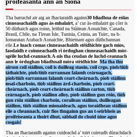
proifeasanta ann an Sìona
Tha barrachd air aig an fhactaraidh againn
30 bliadhna de eòlas
cinneasachaidh agus às-mhalairt
, a’ cur às-mhalairt gu còrr is
50 dùthaich agus roinn, leithid na Stàitean Aonaichte, Canada,
Brasil, Chile, na Tìrean Ìsle, Tunisia, Ceinia, an Tuirc, na h-
Iomaratan Arabach Aonaichte, Bhietnam agus dùthchannan
eile.
Le luach comas cinneasachaidh stèidhichte gach mìos,
faodaidh e coinneachadh ri òrdughan cinneasachaidh mòr-
sgèile luchd-ceannach
.
A-nis tha ceudan de luchd-ceannach
ann le òrdughan bliadhnail mòra stèidhichte
.
Ma tha thu
airson coil stàilinn, coil is duilleag staoin, coil crgo, pìob/tiùb
tàthaichte, pìob/tiùb earrannan falamh ceàrnagach,
pìob/tiùb earrannan falamh ceart-cheàrnach, pìob stàilinn
ìosal-charboin, tiùb stàilinn àrd-charboin, pìob ceart-
cheàrnach, pìob ceart-cheàrnach stàilinn carton, tiùb
ceàrnagach, pìob stàilinn alloy, pìob stàilinn gun ròin, tiùb
gun ròin stàilinn charboin, corailean stàilinn, duilleagan
stàilinn, tiùb stàilinn mionaideach, agus toraidhean stàilinn
eile a cheannach, cuir fios thugainn gus an t-seirbheis as
proifeiseanta a thoirt dhut, sàbhail do chuid ùine agus
cosgais!
Tha an fhactaraidh againn cuideachd a’ toirt cuireadh dùrachdach