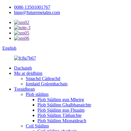
0086 13501001767
binn@futuremetalm.com
English
Dachaigh
Mu ar deidhinn
Smachd Càileachd
Iomlaid Gnìomhachais
Toraidhean
Pìob stàilinn
Pìob Stàilinn gun Mheirg
Pìob Stàilinn Ghalbhanaichte
Pìob Stàilinn gun Fhuaim
Pìob Stàilinn Tàthaichte
Pìob Stàilinn Mionaideach
Coil Stàilinn