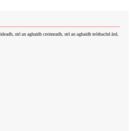
deadh, strì an aghaidh creimeadh, strì an aghaidh teòthachd àrd,