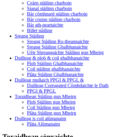
Ceàrn stàilinn charboin
Sianal stàilinn charboin
Bàr còmhnard stàilinn charboin
Bàr cruinn stàilinn charboin
Bàr ath-neartaichte
Billet stàilinn
Sreang Stàilinn
Sreang Stàilinn Ro-theannaichte
Sreang Stàilinn Ghalbhanaichte
Uèir Shreangaichte Stàilinn gun Mheirg
Duilleag & pìob & coil ghalbhanaichte
Pìob Stàilinn Ghalbhanaichte
Coil stàilinn ghalbhanaichte
Plàta Stàilinn Ghalbhanaichte
Duilleag mullaich PPGI & PPGL &
Duilleag Corrugated Còmhdaichte le Dath
PPGI & PPGL
Toraidhean Stàilinn gun Mheirg
Pìob Stàilinn gun Mheirg
Coil Stàilinn gun Mheirg
Plàta Stàilinn gun Mheirg
Duilleag is coil alùmanaim
Plàta Alùmanaim
Toraidhean sònraichte