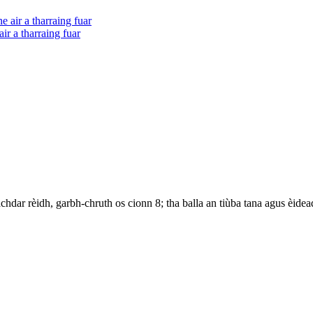
 a tharraing fuar
r rèidh, garbh-chruth os cionn 8; tha balla an tiùba tana agus èideadh,