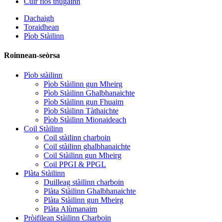
Cuir fios thugainn
Dachaigh
Toraidhean
Pìob Stàilinn
Roinnean-seòrsa
Pìob stàilinn
Pìob Stàilinn gun Mheirg
Pìob Stàilinn Ghalbhanaichte
Pìob Stàilinn gun Fhuaim
Pìob Stàilinn Tàthaichte
Pìob Stàilinn Mionaideach
Coil Stàilinn
Coil stàilinn charboin
Coil stàilinn ghalbhanaichte
Coil Stàilinn gun Mheirg
Coil PPGI & PPGL
Plàta Stàilinn
Duilleag stàilinn charboin
Plàta Stàilinn Ghalbhanaichte
Plàta Stàilinn gun Mheirg
Plàta Alùmanaim
Pròifilean Stàilinn Charboin