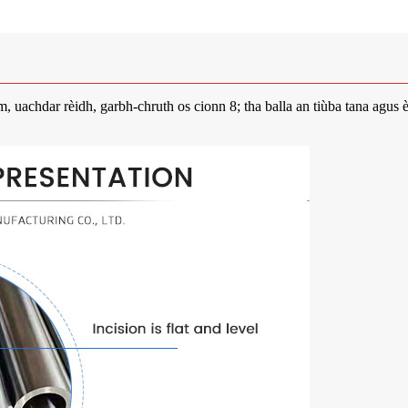
achdar rèidh, garbh-chruth os cionn 8; tha balla an tiùba tana agus èi