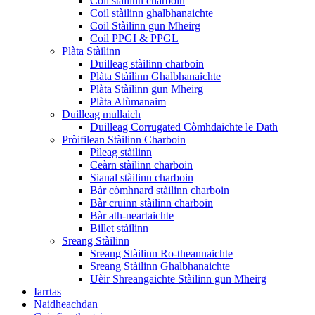
Coil stàilinn charboin
Coil stàilinn ghalbhanaichte
Coil Stàilinn gun Mheirg
Coil PPGI & PPGL
Plàta Stàilinn
Duilleag stàilinn charboin
Plàta Stàilinn Ghalbhanaichte
Plàta Stàilinn gun Mheirg
Plàta Alùmanaim
Duilleag mullaich
Duilleag Corrugated Còmhdaichte le Dath
Pròifilean Stàilinn Charboin
Pìleag stàilinn
Ceàrn stàilinn charboin
Sianal stàilinn charboin
Bàr còmhnard stàilinn charboin
Bàr cruinn stàilinn charboin
Bàr ath-neartaichte
Billet stàilinn
Sreang Stàilinn
Sreang Stàilinn Ro-theannaichte
Sreang Stàilinn Ghalbhanaichte
Uèir Shreangaichte Stàilinn gun Mheirg
Iarrtas
Naidheachdan