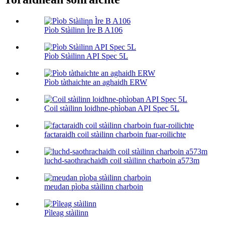
Pìob Stàilinn Ìre B A106
Pìob Stàilinn API Spec 5L
Pìob tàthaichte an aghaidh ERW
Coil stàilinn loidhne-phìoban API Spec 5L
factaraidh coil stàilinn charboin fuar-roilichte
luchd-saothrachaidh coil stàilinn charboin a573m
meudan pìoba stàilinn charboin
Pìleag stàilinn