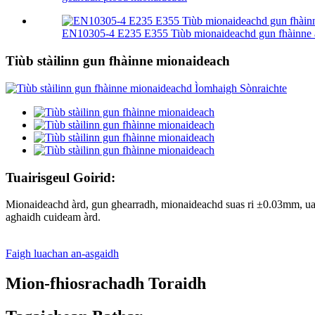
EN10305-4 E235 E355 Tiùb mionaideachd gun fhàinne air
Tiùb stàilinn gun fhàinne mionaideach
Tuairisgeul Goirid:
Mionaideachd àrd, gun ghearradh, mionaideachd suas ri ±0.03mm, uachda
aghaidh cuideam àrd.
Faigh luachan an-asgaidh
Mion-fhiosrachadh Toraidh