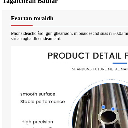
Tagaichean Bathar
Feartan toraidh
Mionaideachd àrd, gun ghearradh, mionaideachd suas ri ±0.03mm, u
strì an aghaidh cuideam àrd.