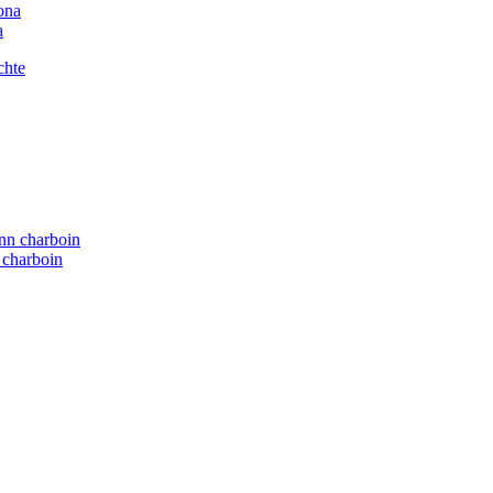
a
n charboin