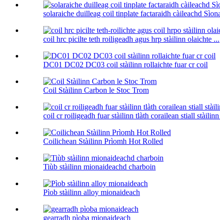
solaraiche duilleag coil tinplate factaraidh càileachd Sìon
coil hrc picilte teth roiligeadh agus hrp stàilinn olaichte ...
DC01 DC02 DC03 coil stàilinn rollaichte fuar cr coil
Coil Stàilinn Carbon le Stoc Trom
coil cr roiligeadh fuar stàilinn tlàth corailean stiall stàilin
Coilichean Stàilinn Prìomh Hot Rolled
Tiùb stàilinn mionaideachd charboin
Pìob stàilinn alloy mionaideach
gearradh pìoba mionaideach